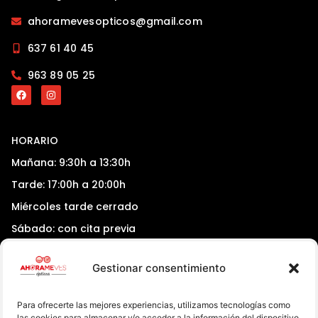
ahoramevesopticos@gmail.com
637 61 40 45
963 89 05 25
HORARIO
Mañana: 9:30h a 13:30h
Tarde: 17:00h a 20:00h
Miércoles tarde cerrado
Sábado: con cita previa
Gestionar consentimiento
Política de privacidad
Política de cookies
Aviso legal
Para ofrecerte las mejores experiencias, utilizamos tecnologías como
Accesibilidad
las cookies para almacenar y/o acceder a la información del dispositivo.